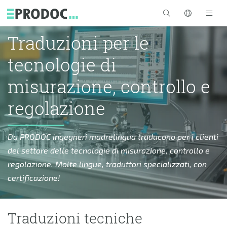
Skip to main content
Traduzioni per le
tecnologie di
misurazione, controllo e
regolazione
Da PRODOC ingegneri madrelingua traducono per i clienti
del settore delle tecnologie di misurazione, controllo e
regolazione. Molte lingue, traduttori specializzati, con
certificazione!
Traduzioni tecniche