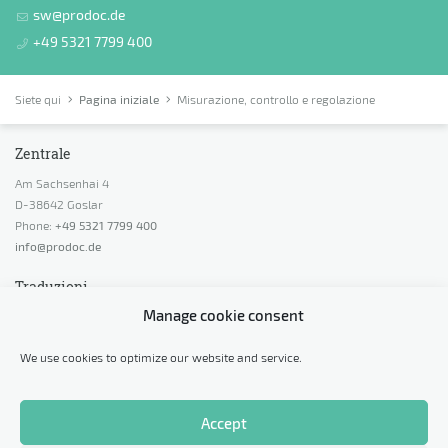
sw@prodoc.de
+49 5321 7799 400
Siete qui
Pagina iniziale
Misurazione, controllo e regolazione
Zentrale
Am Sachsenhai 4
D-38642 Goslar
Phone:
+49 5321 7799 400
info@prodoc.de
Traduzioni
Manage cookie consent
Richiedi un preventivo
Richiedi una consulenza
We use cookies to optimize our website and service.
Richiedi una traduzione di prova
Calcola prezzi
Accept
Altro