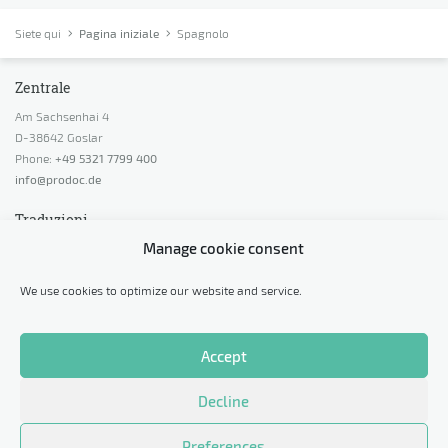
Siete qui
Pagina iniziale
Spagnolo
Zentrale
Am Sachsenhai 4
D-38642 Goslar
Phone:
+49 5321 7799 400
info@prodoc.de
Traduzioni
Manage cookie consent
Richiedi un preventivo
Richiedi una consulenza
We use cookies to optimize our website and service.
Richiedi una traduzione di prova
Calcola prezzi
Accept
Altro
Decline
Protezione dei dati personali
Informazioni legali
Preferences