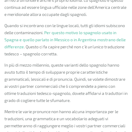
arrivò a diffondere anche il proprio idioma. Lo spagnolo è spesso
continua ad essere lingua ufficiale nelle zone dell’America centrale
e meridionale allora occupate dagli spagnoli.
Quando si incontrano con le lingue locali, tutti gli idiomi subiscono
delle contaminazioni.
Per questo motivo lo spagnolo usato in
Spagna e quello parlato in Messico o in Argentina mostrano delle
differenze
. Questo ci fa capire perché non c’è
un’unica
traduzione
tedesco – spagnolo corretta.
In più di mezzo millennio, queste varianti dello spagnolo hanno
avuto tutto il tempo di sviluppare proprie caratteristiche
grammaticali, lessicali e di pronuncia. Quindi, se volete dimostrare
ai vostri partner commerciali che li comprendete a pieno con
ottime traduzioni tedesco-spagnolo, dovete affidarvi a traduttori in
grado di cogliere tutte le sfumature.
Mentre le varie pronunce non hanno alcuna importanza per le
traduzioni, una grammatica e un vocabolario adeguati vi
permetteranno di raggiungere meglio i vostri partner commerciali