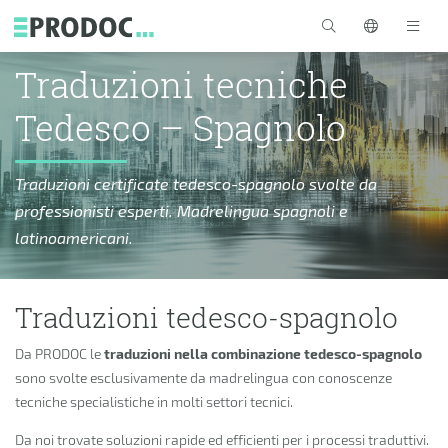
Skip to main content
Traduzioni tecniche
Tedesco – Spagnolo
Traduzioni certificate tedesco-spagnolo svolte da
professionisti esperti. Madrelingua spagnoli e
latinoamericani.
Traduzioni tedesco-spagnolo
Da PRODOC le
traduzioni nella combinazione tedesco-spagnolo
sono svolte esclusivamente da madrelingua con conoscenze
tecniche specialistiche in molti settori tecnici.
Da noi trovate soluzioni rapide ed efficienti per i processi traduttivi.