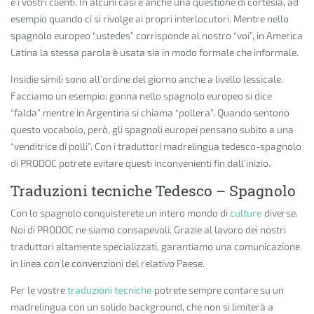
e i vostri clienti. In alcuni casi è anche una questione di cortesia, ad
esempio quando ci si rivolge ai propri interlocutori. Mentre nello
spagnolo europeo “ustedes” corrisponde al nostro “voi”, in America
Latina la stessa parola è usata sia in modo formale che informale.
Insidie simili sono all’ordine del giorno anche a livello lessicale.
Facciamo un esempio: gonna nello spagnolo europeo si dice
“falda” mentre in Argentina si chiama “pollera”. Quando sentono
questo vocabolo, però, gli spagnoli europei pensano subito a una
“venditrice di polli”. Con i traduttori madrelingua tedesco-spagnolo
di PRODOC potrete evitare questi inconvenienti fin dall’inizio.
Traduzioni tecniche Tedesco – Spagnolo
Con lo spagnolo conquisterete un intero mondo di
culture
diverse.
Noi di PRODOC ne siamo consapevoli. Grazie al lavoro dei nostri
traduttori altamente specializzati, garantiamo una comunicazione
in linea con le convenzioni del relativo Paese.
Per le vostre
traduzioni tecniche
potrete sempre contare su un
madrelingua con un solido background, che non si limiterà a