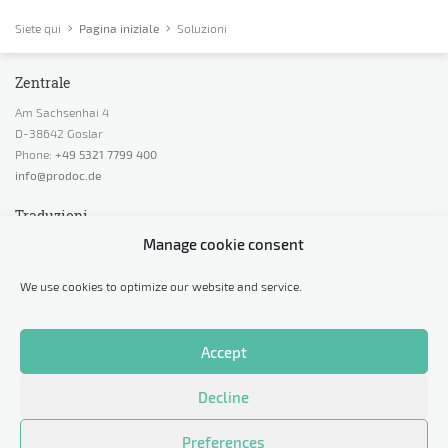
Siete qui
Pagina iniziale
Soluzioni
Zentrale
Am Sachsenhai 4
D-38642 Goslar
Phone:
+49 5321 7799 400
info@prodoc.de
Traduzioni
Manage cookie consent
Richiedi un preventivo
Richiedi una consulenza
We use cookies to optimize our website and service.
Richiedi una traduzione di prova
Calcola prezzi
Accept
Altro
Decline
Protezione dei dati personali
Informazioni legali
Preferences