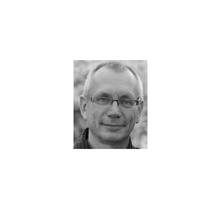
presenza internazionale?
Grazie alla nostra esperienza, siamo certi di trovare le soluzioni più
efficaci anche per voi
Dipl.-Ing. Stefan Weimar
Direttore amministrativo
sw@prodoc.de
+49 5321 7799 400