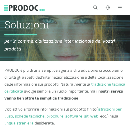
Skip to main content
Soluzioni
per la commercializzazione internazionale dei vostri
prodotti
PRODOC è più di una semplice agenzia di traduzione: ci occupiamo
di tutti gli aspetti dell’internazionalizzazione e della localizzazione
delle informazioni sui prodotti. Naturalmente la
traduzione tecnica
certificata
svolge sempre un ruolo importante, ma
i nostri servizi
vanno ben oltre la semplice traduzione
.
L’obiettivo è fornire informazioni sul prodotto finito(
istruzioni per
l’uso, schede tecniche,
brochure
,
software
,
siti web
, ecc.) nella
lingua straniera
desiderata.