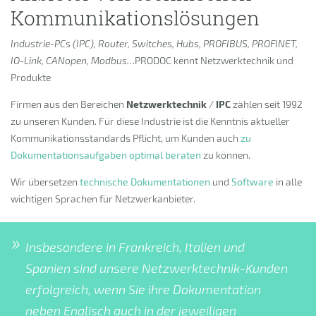
Kommunikationslösungen
Industrie-PCs (IPC), Router, Switches, Hubs, PROFIBUS, PROFINET,
IO-Link, CANopen, Modbus…
PRODOC kennt Netzwerktechnik und
Produkte
Firmen aus den Bereichen
Netzwerktechnik
/
IPC
zählen seit 1992
zu unseren Kunden. Für diese Industrie ist die Kenntnis aktueller
Kommunikationsstandards Pflicht, um Kunden auch
zu
Dokumentationsaufgaben optimal beraten
zu können.
Wir übersetzen
technische Dokumentationen
und
Software
in alle
wichtigen Sprachen für Netzwerkanbieter.
Insbesondere in Frankreich, Italien und
Spanien sind unsere Netzwerktechnik-Kunden
erfolgreich, wenn Sie ihre Dokumentation
neben Englisch auch in der jeweiligen