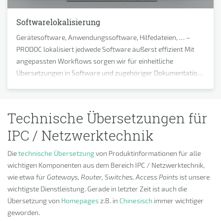
Softwarelokalisierung
Gerätesoftware, Anwendungssoftware, Hilfedateien, … –
PRODOC lokalisiert jedwede Software äußerst effizient Mit
angepassten Workflows sorgen wir für einheitliche
Übersetzungen in Software und zugehöriger Dokumentation.
Auch die Verwaltung fremdsprachiger Strings direkt auf
unserem Terminologieserver ist möglich. Die IT hat dann
Zugriff über eine API-Schnittstelle.
Technische Übersetzungen für
IPC / Netzwerktechnik
Die
technische Übersetzung
von Produktinformationen für alle
wichtigen Komponenten aus dem Bereich IPC / Netzwerktechnik,
wie etwa für
Gateways, Router, Switches, Access Points
ist unsere
wichtigste Dienstleistung. Gerade in letzter Zeit ist auch die
Übersetzung von
Homepages
z.B. in
Chinesisch
immer wichtiger
geworden.