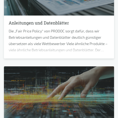
Anleitungen und Datenblätter
Die „Fair Price Policy“ von PRODOC sorgt dafür, dass wir
Betriebsanleitungen und Datenblätter deutlich günstiger
übersetzen als viele Wettbewerber Viele ähnliche Produkte –
viele ähnliche Betriebsanleitungen und Datenblätter. Der
Einsatz eines CAT-Tools mit Translation Memory zur
Kostenreduktion ist unerlässlich. Bei PRODOC kommt ein
fairer Abrechnungsmodus hinzu: für Wiederholungen zahlen
Sie nichts!