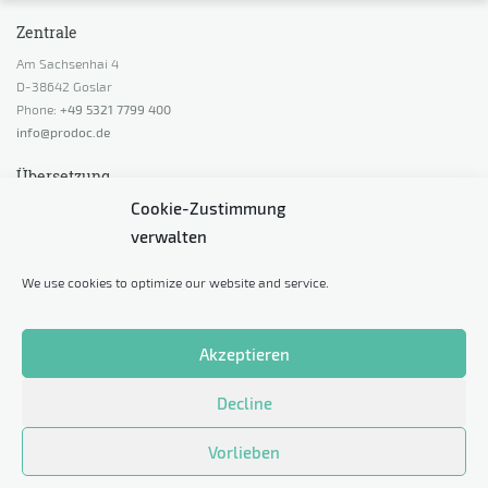
Zentrale
Am Sachsenhai 4
D-38642 Goslar
Phone:
+49 5321 7799 400
info@prodoc.de
Übersetzung
Cookie-Zustimmung
Angebot anfordern
verwalten
Beratung anfordern
Preis berechnen
We use cookies to optimize our website and service.
Probeübersetzung anfordern
Sonstiges
Akzeptieren
Datenschutz
Decline
Impressum
Cookie-Richtlinie (EU)
Vorlieben