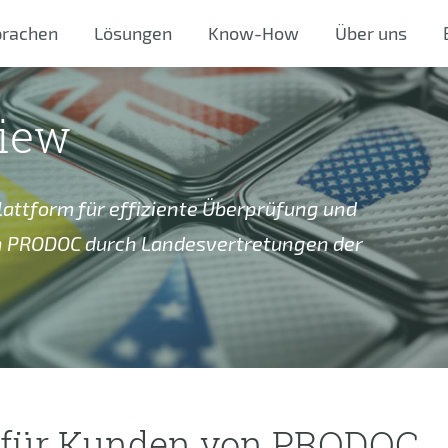
prachen
Lösungen
Know-How
Über uns
view
Plattform für effiziente Überprüfung und
n PRODOC durch Landesvertretungen der
 für Kunden von PRODOC