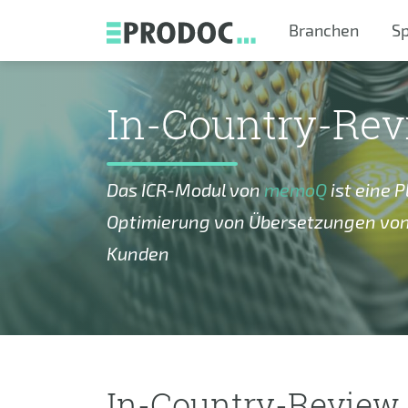
Skip to main content
Branchen
S
In-Country-Re
Das ICR-Modul von
memoQ
ist eine 
Optimierung von Übersetzungen vo
Kunden
In-Country-Review