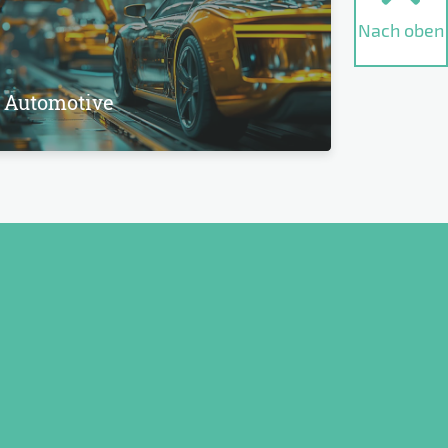
Nach oben
Automotive
Erneue