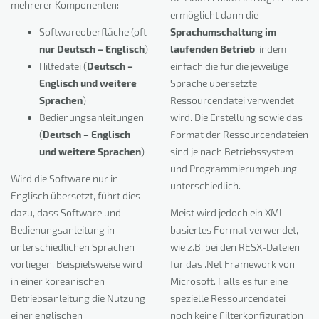
mehrerer Komponenten:
ermöglicht dann die
Softwareoberfläche (oft
Sprachumschaltung im
nur Deutsch – Englisch
)
laufenden Betrieb
, indem
Hilfedatei (
Deutsch –
einfach die für die jeweilige
Englisch und weitere
Sprache übersetzte
Sprachen
)
Ressourcendatei verwendet
Bedienungsanleitungen
wird. Die Erstellung sowie das
(
Deutsch – Englisch
Format der Ressourcendateien
und weitere Sprachen
)
sind je nach Betriebssystem
und Programmierumgebung
Wird die Software nur in
unterschiedlich.
Englisch übersetzt, führt dies
dazu, dass Software und
Meist wird jedoch ein XML-
Bedienungsanleitung in
basiertes Format verwendet,
unterschiedlichen Sprachen
wie z.B. bei den RESX-Dateien
vorliegen. Beispielsweise wird
für das .Net Framework von
in einer koreanischen
Microsoft. Falls es für eine
Betriebsanleitung die Nutzung
spezielle Ressourcendatei
einer englischen
noch keine Filterkonfiguration