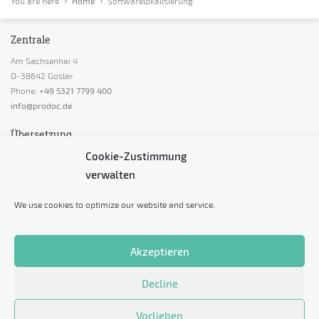
You are here
Home
Softwarelokalisierung
Zentrale
Am Sachsenhai 4
D-38642 Goslar
Phone:
+49 5321 7799 400
info@prodoc.de
Übersetzung
Cookie-Zustimmung
Angebot anfordern
verwalten
Beratung anfordern
Preis berechnen
We use cookies to optimize our website and service.
Probeübersetzung anfordern
Sonstiges
Akzeptieren
Datenschutz
Decline
Impressum
Cookie-Richtlinie (EU)
Vorlieben