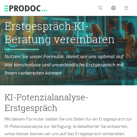
Skip to main content
Erstgespräch KI-
Beratung vereinbaren
Nutzen Sie unser Formular, damit wir uns optimal auf
das konstenlose und unverbindliche Erstgespräch mit
Ihnen vorbereiten können
KI-Potenzialanalyse-
Erstgespräch
Mit diesem Formular stellen Sie uns Daten für ein Erstgespräch zur
KI-Potenzialanalyse zur Verfügung. Je detaillierter Sie antworten,
umso besser können wir uns auf das Erstgespräch vorbereiten.