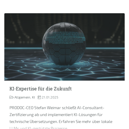
KI-Expertise für die Zukunft
Allgemein
,
KI
21.01.2025
PRODOC-CEO Stefan Weimar schließt AI-Consultant-
Zertifizierung ab und implementiert KI-Lösungen für
technische Übersetzungen. Erfahren Sie mehr über lokale
LLMs und KI-gestützte Prozesse.