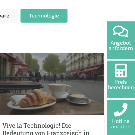
ware
Technologie
Angebot
anfordern
Preis
berechnen
Hotline
Vive la Technologie! Die
anrufen
Bedeutung von Französisch in