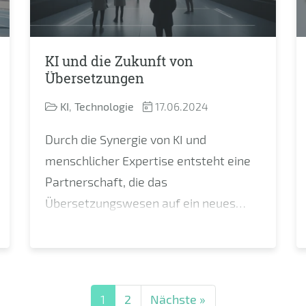
KI und die Zukunft von
Übersetzungen
KI
,
Technologie
17.06.2024
Durch die Synergie von KI und
menschlicher Expertise entsteht eine
Partnerschaft, die das
Übersetzungswesen auf ein neues
Niveau heben kann.
1
2
Nächste »